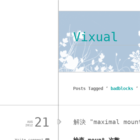
Vixual
Posts Tagged ‘
badblocks
’
21
解決 "maximal mou
AUG
2012
Write comment