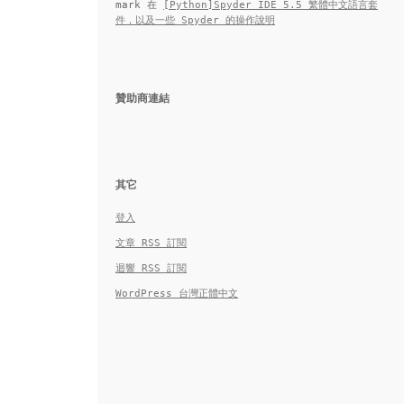
mark
在
[Python]Spyder IDE 5.5 繁體中文語言套
件，以及一些 Spyder 的操作說明
贊助商連結
其它
登入
文章
RSS
訂閱
迴響
RSS
訂閱
WordPress 台灣正體中文