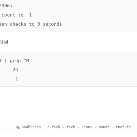
006)

count to -1

een checks to 0 seconds
及限制
 | grep ^M

    26

     
-1
badblocks
,
e2fsck
,
fsck
,
Linux
,
mount
,
tune2fs