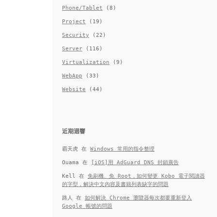
Phone/Tablet
(8)
Project
(19)
Security
(22)
Server
(116)
Virtualization
(9)
WebApp
(33)
Website
(44)
近期迴響
霸天虎
在
Windows 常用的指令整理
Ouama
在
[iOS]用 AdGuard DNS 封鎖廣告
Kell
在
免刷機、免 Root，如何變更 Kobo 電子閱讀器
的字型，解決中文內容及書籍列表缺字的問題
路人
在
如何解決 Chrome 瀏覽器每次都要重新登入
Google 帳號的問題