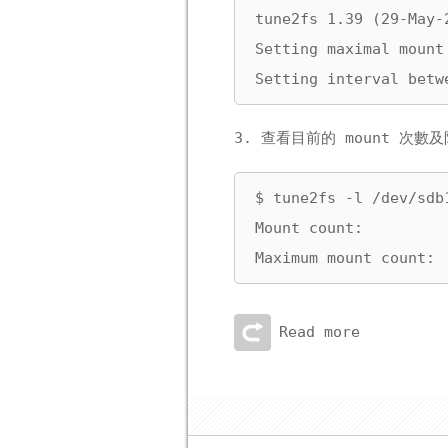
tune2fs 1.39 (29-May-2
Setting maximal mount 
Setting interval betw
3. 查看目前的 mount 次數
$ tune2fs -l /dev/sdb1
Mount count:          
Maximum mount count: 
Read more