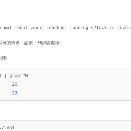
ximal mount count reached, running e2fsck is recom
案系統的檢查，請依下列步驟處理:
及限制
 | grep ^M

    26

     
22
/sdb1
