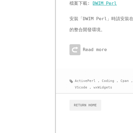
檔案下載:
DWIM Perl
安裝「DWIM Perl」時請安裝
的整合開發環境。
Read more
ActivePerl
,
Coding
,
Cpan
VScode
,
wxWidgets
RETURN HOME