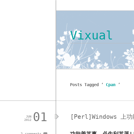
Vixual
Posts Tagged ‘
Cpan
’
01
[Perl]Windows 
JUN
2012
2 comments