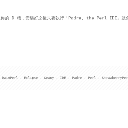
在你的 D 糟，安裝好之後只要執行「Padre, the Perl IDE」
,
DwimPerl
,
Eclipse
,
Geany
,
IDE
,
Padre
,
Perl
,
StrawberryPe