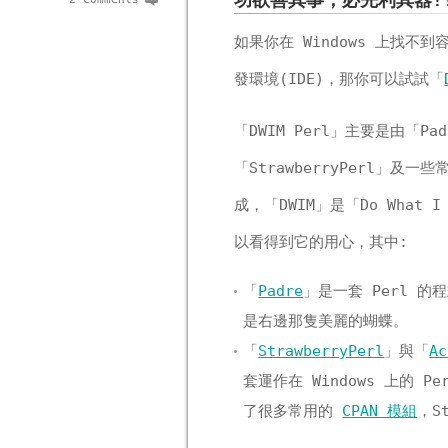
功欲善其事，必先利其器!
如果你在 Windows 上找不到
發環境(IDE)，那你可以試試「
「DWIM Perl」主要是由「Pa
「StrawberryPerl」及一
成，「DWIM」是「Do What 
以看得到它的用心，其中:
「
Padre
」是一套 Perl 
是右邊那隻美麗的蝴蝶。
「
StrawberryPerl
」與「
Ac
套運作在 Windows 上的 Pe
了很多常用的
CPAN 模組
，S