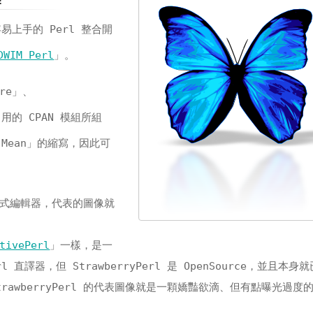
!
容易上手的 Perl 整合開
DWIM Perl
」。
dre」、
些常用的 CPAN 模組所組
I Mean」的縮寫，因此可
的程式編輯器，代表的圖像就
tivePerl
」一樣，是一
rl 直譯器，但 StrawberryPerl 是 OpenSource，並且本
trawberryPerl 的代表圖像就是一顆嬌豔欲滴、但有點曝光過度