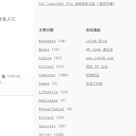
Car Launcher Pro 簡易佈景主題 (適用手機)
就會進入它
文章分類
友站連結
Bookmark
(18)
Calm9 Blog
Books
(15)
QR Code 產生器
Coding
(52)
www.calm9.com
Collect
(23)
我的 IP 位址
Computer
(106)
玩物尚誌
Coding
rl
,
Games
(5)
高登工作室
Lifestyle
(19)
MobileApp
(7)
Phone/Tablet
(8)
Project
(19)
Security
(22)
Server
(116)