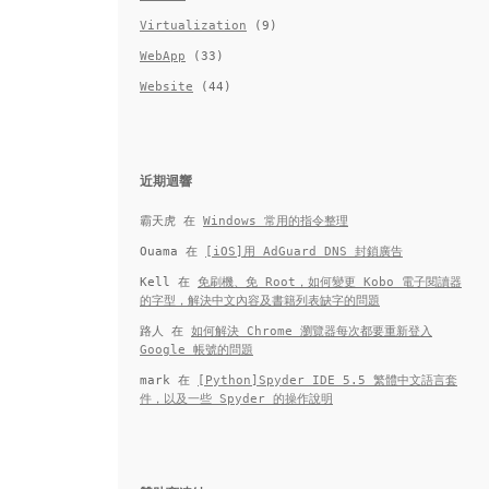
Virtualization
(9)
WebApp
(33)
Website
(44)
近期迴響
霸天虎
在
Windows 常用的指令整理
Ouama
在
[iOS]用 AdGuard DNS 封鎖廣告
Kell
在
免刷機、免 Root，如何變更 Kobo 電子閱讀器
的字型，解決中文內容及書籍列表缺字的問題
路人
在
如何解決 Chrome 瀏覽器每次都要重新登入
Google 帳號的問題
mark
在
[Python]Spyder IDE 5.5 繁體中文語言套
件，以及一些 Spyder 的操作說明