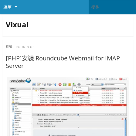
選單
Vixual
標籤：
ROUNDCUBE
[PHP]安裝 Roundcube Webmail for IMAP
Server