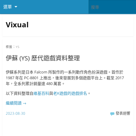
選單
Vixual
標籤：
YS
伊蘇 (YS) 歷代遊戲資料整理
伊蘇系列是日本 Falcom 所製作的一系列動作角色扮演遊戲。首作於
1987 年在 PC-8801 上推出，後來發展到多個遊戲平台上。截至 2017
年，全系列累計銷量達 480 萬套。
以下資料整理自
維基百科
與
老K遊戲的遊戲排名
。
繼續閱讀
→
2023-08-30
發表迴響