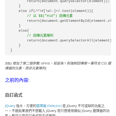
        return(document.querySelector(element));

    }

    else if(/^\#[\w\-]+/.test(element)){

// 以 $$("#id") 回傳元素
        return(document.getElementById(element.slic
    }

    else{

// 回傳元素陣列
        return(document.querySelectorAll(element));
    }

(
$$()
增加了第二個參數:
isFirst
，若設為
1
則強制回傳第一筆符合 CSS 選
擇器的元素，而非元素陣列)
之前的內容:
自訂函式
JQuery
強大、方便的
選擇器 (Selector)
是 jQuery 不可或缺的功能之
一。不過如果我們不想載入 jQuery 而只想使用類似 jQuery 選擇器的功
能，那可以用自訂函式的方式做到: