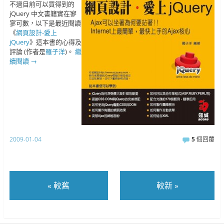
不過目前可以買得到的
jQuery 中文書籍實在寥
寥可數，以下是最近閱讀
《
網頁設計-愛上
jQuery
》這本書的心得及
評論 (作者是
羅子洋
)。
繼
續閱讀
→
2009-01-04
5
個回覆
«
較舊
較新
»