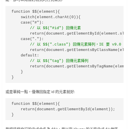
function $$(element){

    switch(element.charAt(0)){

    case("#"):

// 以 $$("#id") 回傳元素
        return(document.getElementById(element.slic
    case("."):

// 以 $$(".class") 回傳元素陣列，IE 要 v9.0 
        return(document.getElementsByClassName(elem
    default:

// 以 $$("tag") 回傳元素陣列
        return(document.getElementsByTagName(elemen
    }

}
或是單純一點，僅傳回指定 id 的元素就好:
function $$(element){

    return(document.getElementById(element));

}
我把這個自訂的函式命名為
$$()
，用以與 jQuery 的工廠函式
$()
做區