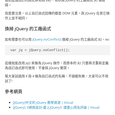
隔。
但是要注意，以上自訂函式回傳的都是 DOM 元素，與 jQuery 在其它操
作上並不相同。
換掉 jQuery 的工廠函式
如有需要也可以用
jQuery.noConflict()
換掉 jQuery 的工廠函式
$()
，ex:
var 
jq
 = jQuery.noConflict();
這樣就能改用
jq()
來做為 jQuery 操作，而原本的
$()
只要再次重新定義
為自訂函式即可使用，不會與 jQuery 衝突。
幫大家試過用
€
與
¥
做為自訂函式的名稱，不過都失敗，大家可以不用
試了!
參考網頁
[jQuery]中文的 jQuery 教學資源 | Vixual
[jQuery]《網頁設計-愛上jQuery》讀書心得及評論 | Vixual