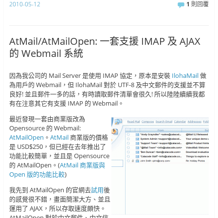
2010-05-12
1
則回覆
AtMail/AtMailOpen: 一套支援 IMAP 及 AJAX
的 Webmail 系統
因為我公司的 Mail Server 是使用 IMAP 協定，原本是安裝
IlohaMail
做
為用戶的 Webmail，但 IlohaMail 對於 UTF-8 及中文郵件的支援並不算
良好! 並且郵件一多的話，有時讀取郵件清單會很久! 所以陸陸續續我都
有在注意其它有支援 IMAP 的 Webmail。
最近發現一套由商業版改為
Opensource 的 Webmail:
AtMailOpen
。
AtMail
商業版的價格
是 USD$250，但已經在去年推出了
功能比較簡單，並且是 Opensource
的 AtMailOpen。(
AtMail 商業版與
Open 版的功能比較
)
我先到 AtMailOpen 的官網去
試用
後
的感覺很不錯，畫面簡潔大方、並且
運用了 AJAX，所以存取速度頗快。
AtMailOpen 對於中文郵件、中文信