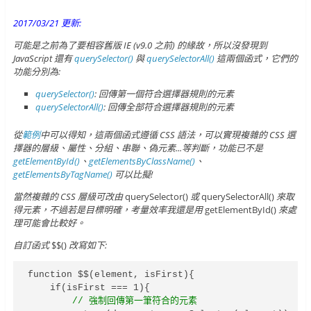
2017/03/21 更新:
可能是之前為了要相容舊版 IE (v9.0 之前) 的緣故，所以沒發現到
JavaScript 還有
querySelector()
與
querySelectorAll()
這兩個函式，它們的
功能分別為:
querySelector()
: 回傳第一個符合選擇器規則的元素
querySelectorAll()
: 回傳全部符合選擇器規則的元素
從
範例
中可以得知，這兩個函式遵循 CSS 語法，可以實現複雜的 CSS 選
擇器的層級、屬性、分組、串聯、偽元素...等判斷，功能已不是
getElementById()
、
getElementsByClassName()
、
getElementsByTagName()
可以比擬!
當然複雜的 CSS 層級可改由
querySelector()
或
querySelectorAll()
來取
得元素，不過若是目標明確，考量效率我還是用
getElementById()
來處
理可能會比較好。
自訂函式
$$()
改寫如下:
function $$(element, isFirst){

    if(isFirst === 1){

// 強制回傳第一筆符合的元素