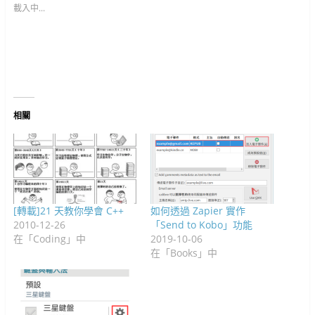
e
(
g
在
在
在
s
n
(
載入中...
b
在
l
新
新
新
t
(
在
o
新
e
視
視
視
(
在
新
o
視
+
窗
窗
窗
在
新
視
k
窗
(
中
中
中
新
視
窗
(
中
在
開
開
開
視
窗
中
在
開
新
啟
啟
啟
窗
中
開
新
啟
視
)
)
)
中
開
啟
視
)
窗
開
啟
)
窗
中
啟
)
中
開
)
開
啟
啟
)
)
相關
[轉載]21 天教你學會 C++
如何透過 Zapier 實作
2010-12-26
「Send to Kobo」功能
在「Coding」中
2019-10-06
在「Books」中