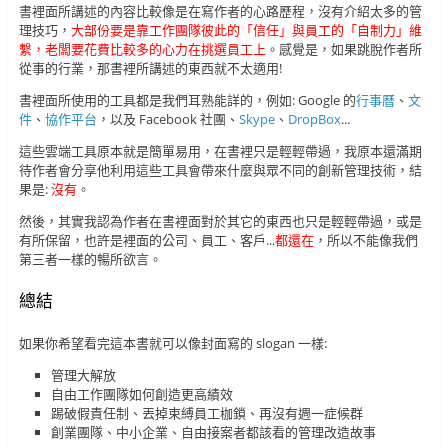
書裡面所講述的內容比較像是在寫作者的心路歷程，沒有介紹太多的管
理技巧，
大部份要是靠工作團隊彼此的「信任」與員工的「自制力」維
繫，老闆要花費比較多的心力在挑選員工上
。感覺是，如果跳脫作者所
從事的行業，那書裡所講述的東西就不太適用!
書裡面所使用的工具都是我們耳熟能詳的，例如: Google 的
行事曆
、
文
件
、
協作平台
，以及 Facebook 社團、
Skype
、
DropBox
...
這些雲端工具原本就是簡單易用，在書裡只是輕輕帶過，我原本還滿期
待作者會分享他利用這些工具會帶來什麼與眾不同的創新管理技術，結
果是:
沒有
。
然後，其實我認為作者在書裡面對於其它的東西也只是輕輕帶過，或是
有所保留，也許是裡面的公司、員工、客戶...
都還在
，所以不能像我們
第三者一樣的暢所欲言。
總結
如果你希望看完這本書就可以像封面寫的 slogan 一樣:
管理大解放
自由工作團隊如何創造更高績效
踢破假責任制、丟掉束縛員工枷鎖、再沒有週一症候群
創業團隊、中小企業、自由接案者都該看的管理改造故事