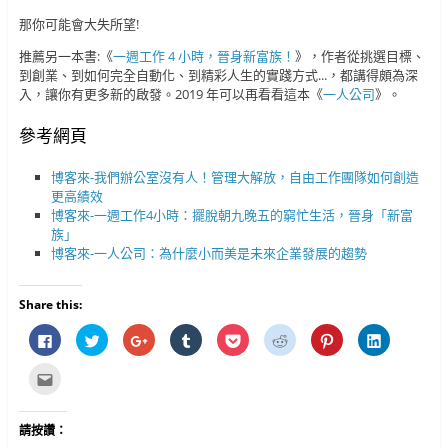
那你可能會大失所望!
推薦另一本書:《
一週工作 4 小時，晉身新富族！
》，作者從挑選目標、
到創業、到如何完全自動化、到精彩人生的實踐方式...，都講得頗為深
入，讓你有更多新的啟發。2019 年可以再看看這本《
一人公司
》。
參考網頁
博客來-我們辦公室沒有人！管理大解放，自由工作團隊如何創造
更高績效
博客來-一週工作4小時：擺脫朝九晚五的窮忙生活，晉身「新富
族」
博客來-一人公司：為什麼小而美是未來企業發展的趨勢
Share this:
按
分
按
分
分
分
分
分
一
享
一
享
享
享
享
享
下
到
下
到
到
到
到
到
以
T
以
T
P
R
P
L
點
分
w
分
u
o
e
i
i
這
享
i
享
m
c
d
n
n
裡
至
t
到
b
k
d
t
k
寄
F
t
G
l
e
i
e
e
給
請按讚：
a
e
o
r
t
t
r
d
朋
c
r
o
(
(
(
e
I
友