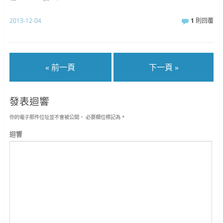
2013-12-04
1
則回覆
« 前一頁
下一頁 »
發表迴響
你的電子郵件位址並不會被公開。
必要欄位標記為
*
迴響