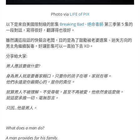
Photo via
LIFE of PIX
以下是來自美國限制級的影集
Breaking Bad - 絕命毒師
第三季第 5 集的
一段對話，寫得很好，翻譯得也很好。
雖然講這段話的快餐店老闆，目的是為了鼓勵被老婆遺棄、迷失方向的
男主角繼續製毒，好讓影集可以一直拍下去 XD。
分享給大家:
男人應該要做什麼?
身為男人就是要養家糊口，只要你的孩子在哪，家就在哪。
他們永遠是你最關心的，是你的責任。
就算男人不被理解、不受尊敬，甚至不再被愛，他依然會這麼做。
就這麼承擔一切、毫無怨言。
只因...他是男人。
What does a man do?
A man provides for his family.