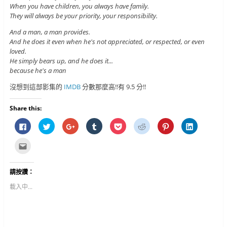
When you have children, you always have family.
They will always be your priority, your responsibility.
And a man, a man provides.
And he does it even when he's not appreciated, or respected, or even
loved.
He simply bears up, and he does it...
because he's a man
沒想到這部影集的
IMDB
分數那麼高!!有 9.5 分!!
Share this:
按
分
按
分
分
分
分
分
一
享
一
享
享
享
享
享
下
到
下
到
到
到
到
到
以
T
以
T
P
R
P
L
點
分
w
分
u
o
e
i
i
這
享
i
享
m
c
d
n
n
裡
至
t
到
b
k
d
t
k
寄
F
t
G
l
e
i
e
e
給
請按讚：
a
e
o
r
t
t
r
d
朋
c
r
o
(
(
(
e
I
友
e
(
g
在
在
在
s
n
(
載入中...
b
在
l
新
新
新
t
(
在
o
新
e
視
視
視
(
在
新
o
視
+
窗
窗
窗
在
新
視
k
窗
(
中
中
中
新
視
窗
(
中
在
開
開
開
視
窗
中
在
開
新
啟
啟
啟
窗
中
開