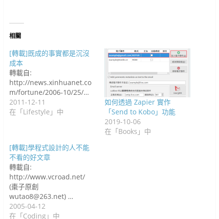
新
啟
視
)
)
)
中
開
啟
視
)
窗
開
啟
)
窗
中
啟
)
中
開
)
開
啟
啟
)
)
相關
[轉載]既成的事實都是沉沒
成本
轉載自:
http://news.xinhuanet.co
m/fortune/2006-10/25/…
2011-12-11
如何透過 Zapier 實作
在「Lifestyle」中
「Send to Kobo」功能
2019-10-06
在「Books」中
[轉載]學程式設計的人不能
不看的好文章
轉載自:
http://www.vcroad.net/
(棗子原創
wutao8@263.net) …
2005-04-12
在「Coding」中