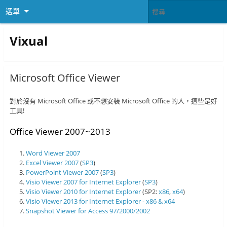
選單
Vixual
Microsoft Office Viewer
對於沒有 Microsoft Office 或不想安裝 Microsoft Office 的人，這些是好
工具!
Office Viewer 2007~2013
Word Viewer 2007
Excel Viewer 2007
(
SP3
)
PowerPoint Viewer 2007
(
SP3
)
Visio Viewer 2007 for Internet Explorer
(
SP3
)
Visio Viewer 2010 for Internet Explorer
(SP2:
x86
,
x64
)
Visio Viewer 2013 for Internet Explorer - x86 & x64
Snapshot Viewer for Access 97/2000/2002