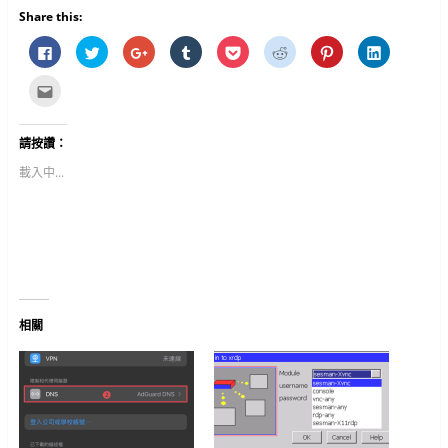
Share this:
按
分
按
分
分
分
分
分
一
享
一
享
享
享
享
享
下
到
下
到
到
到
到
到
以
T
以
T
P
R
P
L
點
分
w
分
u
o
e
i
i
這
享
i
享
m
c
d
n
n
裡
至
t
到
b
k
d
t
k
寄
F
t
G
l
e
i
e
e
給
請按讚：
a
e
o
r
t
t
r
d
朋
c
r
o
(
(
(
e
I
友
e
(
g
在
在
在
s
n
(
載入中...
b
在
l
新
新
新
t
(
在
o
新
e
視
視
視
(
在
新
o
視
+
窗
窗
窗
在
新
視
k
窗
(
中
中
中
新
視
窗
(
中
在
開
開
開
視
窗
中
在
開
新
啟
啟
啟
窗
中
開
新
啟
視
)
)
)
中
開
啟
視
)
窗
開
啟
)
窗
中
啟
)
中
開
)
開
啟
啟
)
)
相關