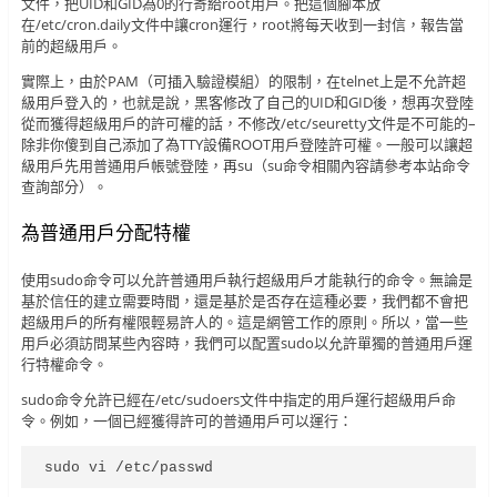
文件，把UID和GID為0的行寄給root用戶。把這個腳本放
在/etc/cron.daily文件中讓cron運行，root將每天收到一封信，報告當
前的超級用戶。
實際上，由於PAM（可插入驗證模組）的限制，在telnet上是不允許超
級用戶登入的，也就是說，黑客修改了自己的UID和GID後，想再次登陸
從而獲得超級用戶的許可權的話，不修改/etc/seuretty文件是不可能的–
除非你傻到自己添加了為TTY設備ROOT用戶登陸許可權。一般可以讓超
級用戶先用普通用戶帳號登陸，再su（su命令相關內容請參考本站命令
查詢部分）。
為普通用戶分配特權
使用sudo命令可以允許普通用戶執行超級用戶才能執行的命令。無論是
基於信任的建立需要時間，還是基於是否存在這種必要，我們都不會把
超級用戶的所有權限輕易許人的。這是網管工作的原則。所以，當一些
用戶必須訪問某些內容時，我們可以配置sudo以允許單獨的普通用戶運
行特權命令。
sudo命令允許已經在/etc/sudoers文件中指定的用戶運行超級用戶命
令。例如，一個已經獲得許可的普通用戶可以運行：
sudo vi /etc/passwd