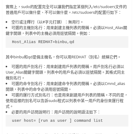
實際上，sudo的配置完全可以讓我們指定某個列入/etc/sudoers文件的
普通用戶可以做什麼、不可以做什麼。/etc/sudoers的配置行如下：
空行或注釋行（以#字元打頭）：無用行。
可選的主機別名行：用來創建主機列表的簡稱。必須以Host_Alias關
鍵字開頭，列表中的主機必須用逗號隔開。例如：
Host_Alias REDHAT=binbu,qd
其中binbu和qd是倆主機名，你可以用REDHAT（別名）統稱它們。
可選的用戶別名行：用來創建用戶列表的簡稱。用戶別名行必須以
User_Alias關鍵字開頭，列表中的用戶名必須以逗號隔開。其格式同主
機別名行。
可選的命令別名行：用來創建命令列表的簡稱。必須以Cmnd_alias
開頭，列表中的命令必須用逗號隔開。
可選的運行方式別名行：也是用來創建用戶列表的簡稱。不同的是，
使用這樣的別名可以告訴sudo程式以列表中某一用戶的身份來運行程
式。
必要的用戶訪問說明行：用戶訪問的說明語法如下：
user host= [run as user ] command list