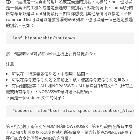
在user處指定一個真正的用戶名或定義過的別名，同樣的，host也可以
是一個真正的主機名或者定義過的主機別名。默認情況下，sudo執行的
所有命令都是以root身份執行。如果你想使用其他身份可以指定。至於
command list可以是以逗號分隔的命令列表，也可以是一個已經定義過
的別名。例如：
lanf binbu=/sbin/shutdown
這一句說明lanf可以在binbu主機上運行關機命令。
注意：
可以在一行定義多個別名，中間用：隔開。
可以在命令或命令別名之前加上！號，使該命令或命令別名無效。
有兩個關鍵字：ALL 和NOPASSWD。ALL意味著”所有文件”（所有主
機或所有命令），NOPASSWD意味著不用密碼。
下面是一個sudoers文件的例子：
#sudoers files#User alias specificationUser_Alias 
第三行定義了兩個別名ADMIN和POWERUSER，第五行說明在所有主機
上ADMIN都可以以root身份執行所有命令。第六行給POWERUSER除了
運行su命令外同等ADMIN的許可權。