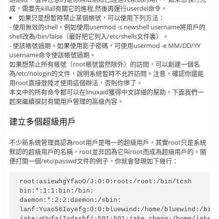
成，需要先killall有關它的進程,然後再運行userdel命令。
如果只是想暫時禁止某個帳號，可以使用下列方法：
- 使用無效的shell。例如使用usermod -s newshell username將用戶的
shell改為/bin/false（最好把它列入/etc/shells文件裏）。
- 使該帳號過期。如果使用影子密碼，可使用usermod -e MM/DD/YY
username命令使該帳號過期。
如果想禁止所有帳號（root帳號當然除外）的訪問，可以創建一個名
為/etc/nologin的文件，說明系統暫時不允許訪問。注意，確認你還能
用root直接登陸才使用這個辦法，否則你慘了。
本文中的所有命令都可以在linuxaid獲得中文詳細的幫助，下面我們一
起來繼續探討有關用戶管理的高級內容。
建立多個超級用戶
不少新系統管理員認為root用戶是唯一的超級用戶，其實root只是系統
默認的超級用戶的名稱，root並非因為它叫root而成為超級用戶的。隨
便打開一個/etc/passwd文件的例子，你就會發現如下幾行：
root:asiewhgYfaoO/J:0:0:root:/root:/bin/tcsh

bin:*:1:1:bin:/bin:

daemon:*:2:2:daemon:/sbin:

lanf:Yuao56Ioyefg:0:0:bluewind:/home/bluewind:/bin/
jake:gUyfaiIodashfj:501:501:jake cheng:/home/jake:/