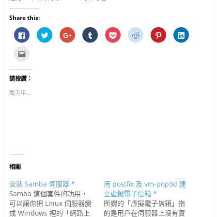
Share this:
按
分
按
分
分
分
分
分
一
享
一
享
享
享
享
享
下
到
下
到
到
到
到
到
以
T
以
T
P
R
P
L
點
分
w
分
u
o
e
i
i
這
享
i
享
m
c
d
n
n
裡
至
t
到
b
k
d
t
k
寄
F
t
G
l
e
i
e
e
給
請按讚：
a
e
o
r
t
t
r
d
朋
c
r
o
(
(
(
e
I
友
e
(
g
在
在
在
s
n
(
載入中...
b
在
l
新
新
新
t
(
在
o
新
e
視
視
視
(
在
新
o
視
+
窗
窗
窗
在
新
視
k
窗
(
中
中
中
新
視
窗
(
中
在
開
開
開
視
窗
中
在
開
新
啟
啟
啟
窗
中
開
新
啟
視
)
)
)
中
開
啟
視
)
窗
開
啟
)
窗
中
啟
)
中
開
)
開
啟
啟
)
)
相關
安裝 Samba 伺服器 *
用 postfix 及 vm-pop3d 建
Samba 這個套件的功用，
立虛擬電子信箱 *
可以讓你把 Linux 伺服器變
所謂的「虛擬電子信箱」指
成 Windows 裡的「網路上
的是用戶在伺服器上沒有實