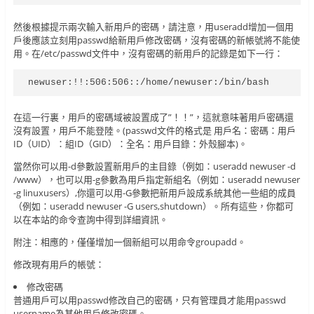
然後根據提示兩次輸入新用戶的密碼，請注意，用useradd增加一個用
戶後應該立刻用passwd給新用戶修改密碼，沒有密碼的新帳號將不能使
用。在/etc/passwd文件中，沒有密碼的新用戶的記錄是如下一行：
newuser:!!:506:506::/home/newuser:/bin/bash
在這一行裏，用戶的密碼域被設置成了”！！”，這就意味著用戶密碼還
沒有設置，用戶不能登陸。(passwd文件的格式是 用戶名：密碼：用戶
ID（UID）：組ID（GID）：全名：用戶目錄：外殼腳本)。
當然你可以用-d參數設置新用戶的主目錄（例如：useradd newuser -d
/www），也可以用-g參數為用戶指定新組名（例如：useradd newuser
-g linuxusers）,你還可以用-G參數把新用戶設成系統其他一些組的成員
（例如：useradd newuser -G users,shutdown）。所有這些，你都可
以在本站的命令查詢中得到詳細資訊。
附注：相應的，僅僅增加一個新組可以用命令groupadd。
修改現有用戶的帳號：
修改密碼
普通用戶可以用passwd修改自己的密碼，只有管理員才能用passwd
username為其他用戶修改密碼。