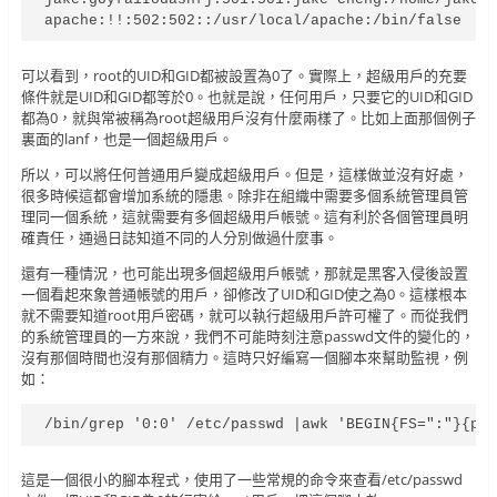
apache:!!:502:502::/usr/local/apache:/bin/false
可以看到，root的UID和GID都被設置為0了。實際上，超級用戶的充要
條件就是UID和GID都等於0。也就是說，任何用戶，只要它的UID和GID
都為0，就與常被稱為root超級用戶沒有什麼兩樣了。比如上面那個例子
裏面的lanf，也是一個超級用戶。
所以，可以將任何普通用戶變成超級用戶。但是，這樣做並沒有好處，
很多時候這都會增加系統的隱患。除非在組織中需要多個系統管理員管
理同一個系統，這就需要有多個超級用戶帳號。這有利於各個管理員明
確責任，通過日誌知道不同的人分別做過什麼事。
還有一種情況，也可能出現多個超級用戶帳號，那就是黑客入侵後設置
一個看起來象普通帳號的用戶，卻修改了UID和GID使之為0。這樣根本
就不需要知道root用戶密碼，就可以執行超級用戶許可權了。而從我們
的系統管理員的一方來說，我們不可能時刻注意passwd文件的變化的，
沒有那個時間也沒有那個精力。這時只好編寫一個腳本來幫助監視，例
如：
/bin/grep '0:0' /etc/passwd |awk 'BEGIN{FS=":"}{pr
這是一個很小的腳本程式，使用了一些常規的命令來查看/etc/passwd