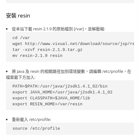
安裝 resin
從本站下載 resin 2.1.9 的原始檔到 [/var]，並解壓縮:
cd /var

wget http://www.vixual.net/download/source/jsp/resi
tar -xzvf resin-2.1.9.tar.gz

mv resin-2.1.9 resin
將 Java 及 resin 的相關路徑加到環境變數，請編輯 /etc/profile，在
檔案最下方加入:
PATH=$PATH:/usr/java/j2sdk1.4.1_02/bin

export JAVA_HOME=/usr/java/j2sdk1.4.1_02

export CLASSPATH=$JAVA_HOME/lib

export RESIN_HOME=/var/resin
重新載入 /etc/profile:
source /etc/profile