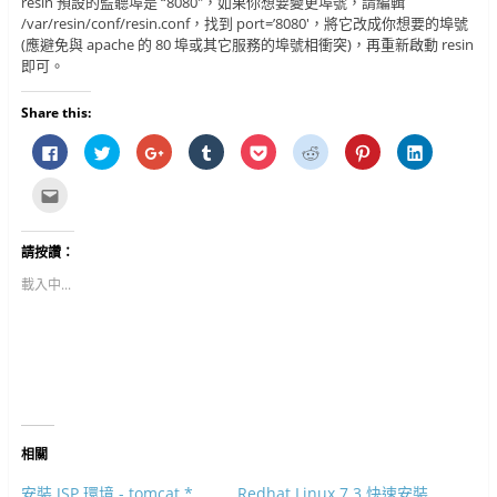
resin 預設的監聽埠是 “8080″，如果你想要變更埠號，請編輯
/var/resin/conf/resin.conf，找到 port=’8080′，將它改成你想要的埠號
(應避免與 apache 的 80 埠或其它服務的埠號相衝突)，再重新啟動 resin
即可。
Share this:
按
分
按
分
分
分
分
分
一
享
一
享
享
享
享
享
下
到
下
到
到
到
到
到
以
T
以
T
P
R
P
L
點
分
w
分
u
o
e
i
i
這
享
i
享
m
c
d
n
n
裡
至
t
到
b
k
d
t
k
寄
F
t
G
l
e
i
e
e
給
請按讚：
a
e
o
r
t
t
r
d
朋
c
r
o
(
(
(
e
I
友
e
(
g
在
在
在
s
n
(
載入中...
b
在
l
新
新
新
t
(
在
o
新
e
視
視
視
(
在
新
o
視
+
窗
窗
窗
在
新
視
k
窗
(
中
中
中
新
視
窗
(
中
在
開
開
開
視
窗
中
在
開
新
啟
啟
啟
窗
中
開
新
啟
視
)
)
)
中
開
啟
視
)
窗
開
啟
)
窗
中
啟
)
中
開
)
開
啟
啟
)
)
相關
安裝 JSP 環境 - tomcat *
Redhat Linux 7.3 快速安裝