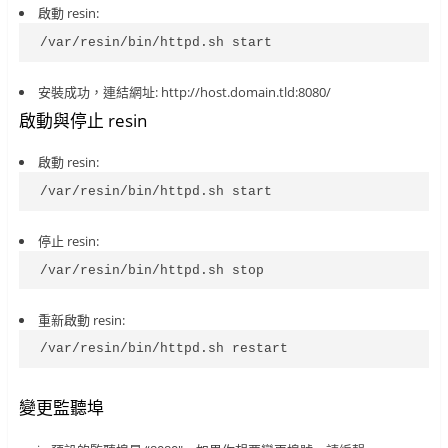
啟動 resin:
/var/resin/bin/httpd.sh start
安裝成功，連結網址: http://host.domain.tld:8080/
啟動與停止 resin
啟動 resin:
/var/resin/bin/httpd.sh start
停止 resin:
/var/resin/bin/httpd.sh stop
重新啟動 resin:
/var/resin/bin/httpd.sh restart
變更監聽埠