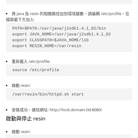
將 Java 及 resin 的相關路徑加到環境變數，請編輯 /etc/profile，在
檔案最下方加入:
PATH=$PATH:/usr/java/j2sdk1.4.1_02/bin

export JAVA_HOME=/usr/java/j2sdk1.4.1_02

export CLASSPATH=$JAVA_HOME/lib

export RESIN_HOME=/var/resin
重新載入 /etc/profile:
source /etc/profile
啟動 resin:
/var/resin/bin/httpd.sh start
安裝成功，連結網址: http://host.domain.tld:8080/
啟動與停止 resin
啟動 resin: