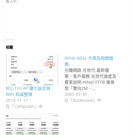
e
(
g
在
在
在
s
n
(
載入中...
b
在
l
新
新
新
t
(
在
o
新
e
視
視
視
(
在
新
o
視
+
窗
窗
窗
在
新
視
k
窗
(
中
中
中
新
視
窗
(
中
在
開
開
開
視
窗
中
在
開
新
啟
啟
啟
窗
中
開
新
啟
視
)
)
)
中
開
啟
視
)
窗
開
啟
)
窗
中
啟
)
中
開
)
開
啟
啟
)
)
相關
Hinet ADSL 方案及相關服
務
光纖網路 光世代 最新優
惠、客戶服務 光世代速度及
費率說明 HiNet FTTB 專業
802.11n AP 優化設定與
型「雙向2M、…
WIFI 知識整理
2005-03-30
2014-11-11
在「Bookmark」中
在「Computer」中