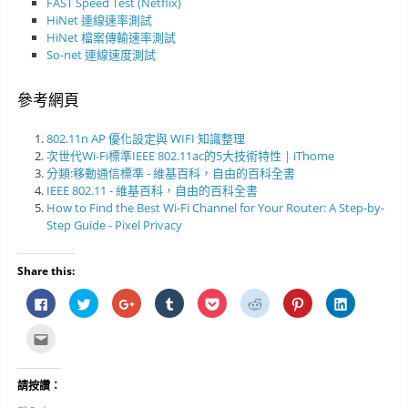
FAST Speed Test (Netflix)
HiNet 連線速率測試
HiNet 檔案傳輸速率測試
So-net 連線速度測試
參考網頁
802.11n AP 優化設定與 WIFI 知識整理
次世代Wi-Fi標準IEEE 802.11ac的5大技術特性 | iThome
分類:移動通信標準 - 維基百科，自由的百科全書
IEEE 802.11 - 維基百科，自由的百科全書
How to Find the Best Wi-Fi Channel for Your Router: A Step-by-
Step Guide - Pixel Privacy
Share this:
按
分
按
分
分
分
分
分
一
享
一
享
享
享
享
享
下
到
下
到
到
到
到
到
以
T
以
T
P
R
P
L
點
分
w
分
u
o
e
i
i
這
享
i
享
m
c
d
n
n
裡
至
t
到
b
k
d
t
k
寄
F
t
G
l
e
i
e
e
給
請按讚：
a
e
o
r
t
t
r
d
朋
c
r
o
(
(
(
e
I
友