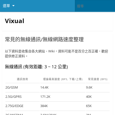
選單
Vixual
常見的無線通訊/無線網路速度整理
以下資料是收集自各大網站、Wiki，資料可能不是百分之百正確，歡迎
提供修正資料。
無線通訊 (有效距離: 3 ~ 12 公里)
通訊技術
理論最高速度 (BPS, 下載/上傳)
常見速度 (BPS)
2G/GSM
14.4K
9.6K
2.5G/GPRS
171.2K
40K
2.75G/EDGE
384K
65K
3G/WCDMA
3.6M/384K
2M