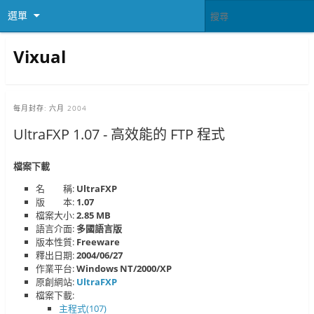
選單
Vixual
每月封存:
六月 2004
UltraFXP 1.07 - 高效能的 FTP 程式
檔案下載
名 稱:
UltraFXP
版 本:
1.07
檔案大小:
2.85 MB
語言介面:
多國語言版
版本性質:
Freeware
釋出日期:
2004/06/27
作業平台:
Windows NT/2000/XP
原創網站:
UltraFXP
檔案下載:
主程式(107)