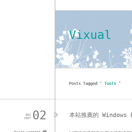
Vixual
Posts Tagged ‘
Tools
’
02
本站推薦的 Window
DEC
2007
Write comment