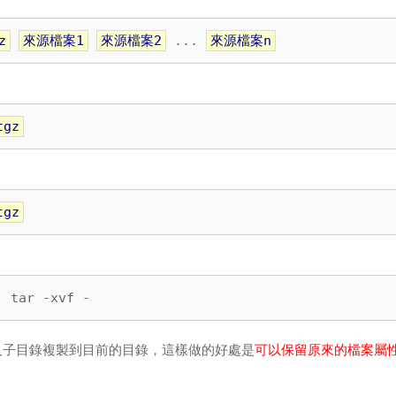
z
來源檔案1
來源檔案2
 ... 
來源檔案n
gz
gz
| tar -xvf -
子目錄複製到目前的目錄，這樣做的好處是
可以保留原來的檔案屬