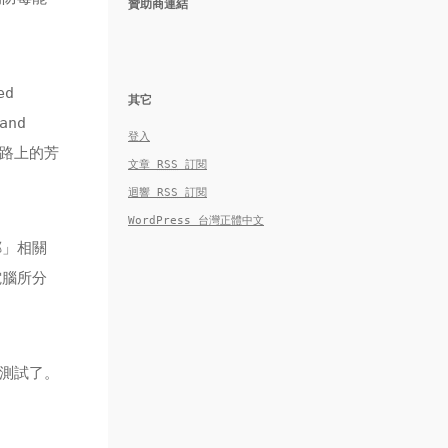
贊助商連結
ed
其它
and
登入
網路上的芳
文章
RSS
訂閱
迴響
RSS
訂閱
WordPress 台灣正體中文
鄰」相關
電腦所分
做測試了。