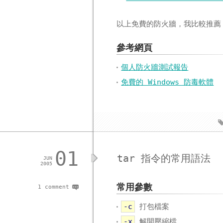
以上免費的防火牆，我比較推
參考網頁
個人防火牆測試報告
免費的 Windows 防毒軟體
01
tar 指令的常用語法
JUN
2005
常用參數
1 comment
-c
打包檔案
-x
解開壓縮檔