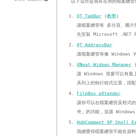
以下這些是我有在用的檔案總管
QT TabBar
(
教學
)
讓檔案總管有 多分頁、圖片
先安裝 Microsoft .NET F
QT AddressBar
讓檔案總管有像 Windows Vi
XNeat Widows Manager
讓 Windows 視窗可
具列上的執行程式位置，撘配下面
FileBox eXtender
讓你可以在檔案總管及程式的
夾」的功能，並讓 Windo
HobComment XP Shell E
我總覺得檔案總管不能在資