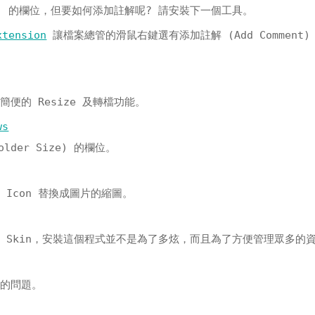
ments) 的欄位，但要如何添加註解呢? 請安裝下一個工具。
xtension
讓檔案總管的滑鼠右鍵選有添加註解 (Add Comment)
便的 Resize 及轉檔功能。
ws
der Size) 的欄位。
Icon 替換成圖片的縮圖。
 Skin，安裝這個程式並不是為了多炫，而且為了方便管理眾多的
定的問題。