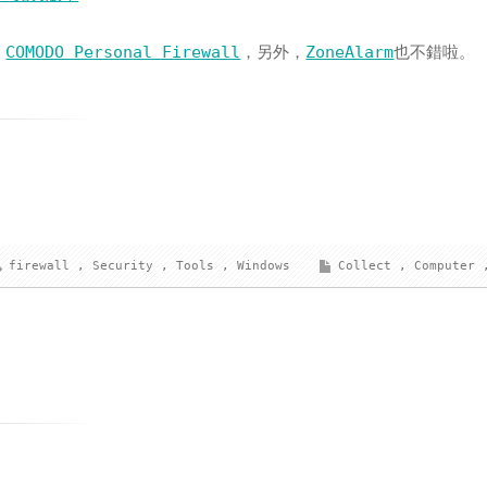
薦
COMODO Personal Firewall
，另外，
ZoneAlarm
也不錯啦。
firewall
,
Security
,
Tools
,
Windows
Collect
,
Computer