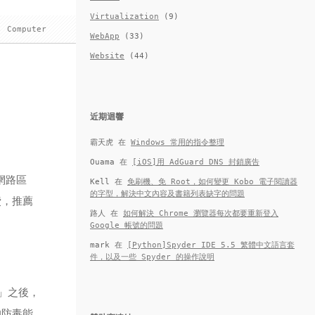
Virtualization
(9)
,
Computer
WebApp
(33)
Website
(44)
近期迴響
霸天虎
在
Windows 常用的指令整理
Ouama
在
[iOS]用 AdGuard DNS 封鎖廣告
網路區
Kell
在
免刷機、免 Root，如何變更 Kobo 電子閱讀器
的字型，解決中文內容及書籍列表缺字的問題
費，推薦
路人
在
如何解決 Chrome 瀏覽器每次都要重新登入
Google 帳號的問題
mark
在
[Python]Spyder IDE 5.5 繁體中文語言套
件，以及一些 Spyder 的操作說明
d」之後，
的防毒能