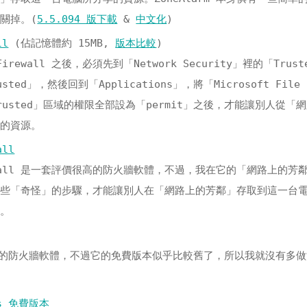
關掉。(
5.5.094 版下載
&
中文化
)
ll
(佔記憶體約 15MB,
版本比較
)
 Firewall 之後，必須先到「Network Security」裡的「Trust
ted」，然後回到「Applications」，將「Microsoft File 
裡「Trusted」區域的權限全部設為「permit」之後，才能讓別人從「
享的資源。
all
 Firewall 是一套評價很高的防火牆軟體，不過，我在它的「網路上的芳
一些「奇怪」的步驟，才能讓別人在「網路上的芳鄰」存取到這一台
了。
價很高的防火牆軟體，不過它的免費版本似乎比較舊了，所以我就沒有多
lus 免費版本