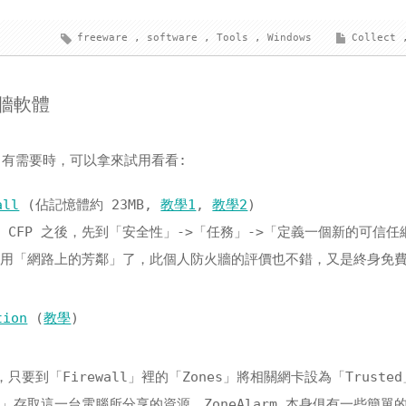
freeware
,
software
,
Tools
,
Windows
Collect
火牆軟體
體，有需要時，可以拿來試用看看:
all
(佔記憶體約 23MB,
教學1
,
教學2
)
CFP 之後，先到「安全性」->「任務」->「定義一個新的可信任
啟用「網路上的芳鄰」了，此個人防火牆的評價也不錯，又是終身免
tion
(
教學
)
後，只要到「Firewall」裡的「Zones」將相關網卡設為「Truste
存取這一台電腦所分享的資源。ZoneAlarm 本身俱有一些簡單