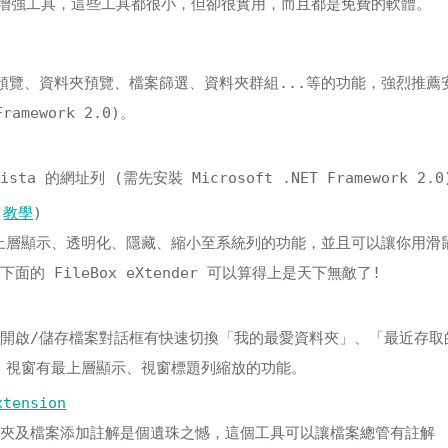
增強工具，這些工具都很小，但卻很實用，而且都是免費的軟體。
預覽、資料夾預覽、檔案篩選、資料夾群組...等的功能，強烈推薦安
ramework 2.0)。
sta 的網址列 (需先安裝 Microsoft .NET Framework 2.0
(
教學
)
以有最上層顯示、透明化、隱藏、縮小至系統列的功能，並且可以讓你用滑
的 FileBox eXtender 可以算得上是天下無敵了!
開啟/儲存檔案對話框有快速切換「我的最愛資料夾」、「最近存取
ws 視窗有最上層顯示、視窗標題列縮放的功能。
xtension
料夾及檔案添加註解是個遺珠之憾，這個工具可以讓檔案總管有註解