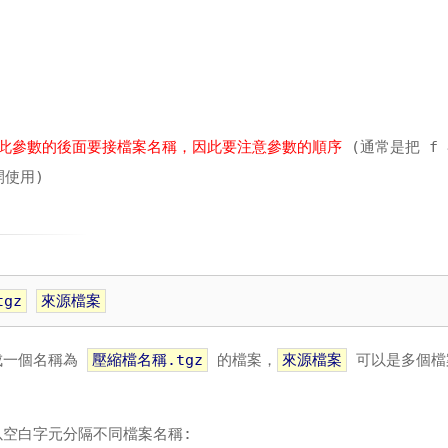
此參數的後面要接檔案名稱，因此要注意參數的順序
(通常是把 f
開使用)
gz
來源檔案
成一個名稱為
壓縮檔名稱.tgz
的檔案，
來源檔案
可以是多個檔
空白字元分隔不同檔案名稱: