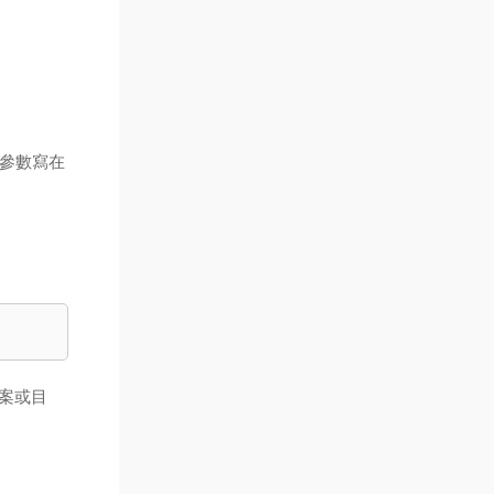
 參數寫在
案或目