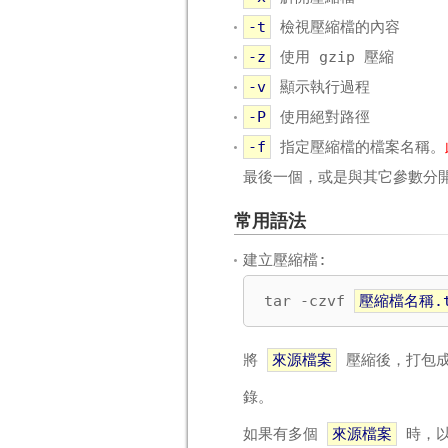
-t
檢視壓縮檔的內容
-z
使用 gzip 壓縮
-v
顯示執行過程
-P
使用絕對路徑
-f
指定壓縮檔的檔案名稱。
最後一個，或是與其它參數分
常用語法
建立壓縮檔:
tar -czvf 
壓縮檔名稱.t
將
來源檔案
壓縮後，打包
錄。
如果有多個
來源檔案
時，以