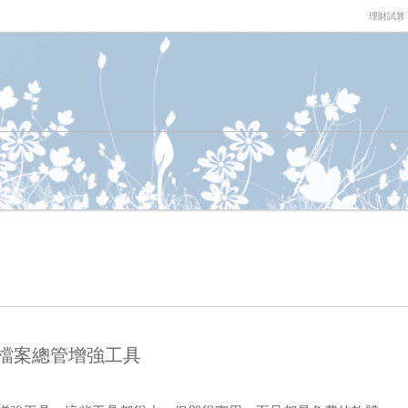
理財試算
s 檔案總管增強工具