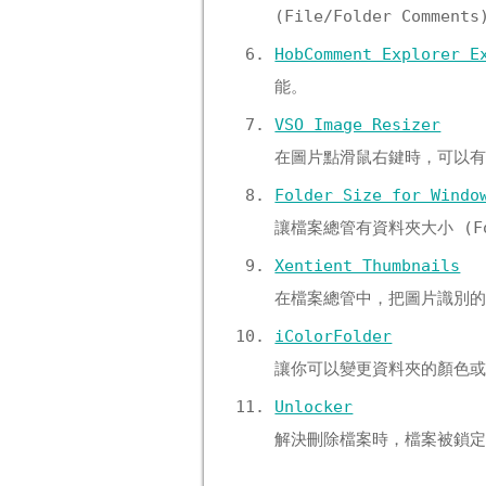
(File/Folder Com
HobComment Explorer E
能。
VSO Image Resizer
在圖片點滑鼠右鍵時，可以有簡
Folder Size for Windo
讓檔案總管有資料夾大小 (Fol
Xentient Thumbnails
在檔案總管中，把圖片識別的 
iColorFolder
讓你可以變更資料夾的顏色或
Unlocker
解決刪除檔案時，檔案被鎖