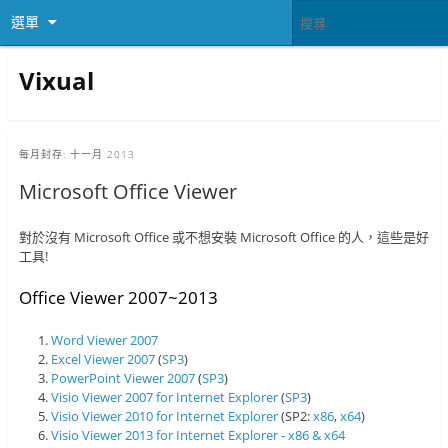
選單
Vixual
每月封存:
十一月 2013
Microsoft Office Viewer
對於沒有 Microsoft Office 或不想安裝 Microsoft Office 的人，這些是好
工具!
Office Viewer 2007~2013
Word Viewer 2007
Excel Viewer 2007
(
SP3
)
PowerPoint Viewer 2007
(
SP3
)
Visio Viewer 2007 for Internet Explorer
(
SP3
)
Visio Viewer 2010 for Internet Explorer
(SP2:
x86
,
x64
)
Visio Viewer 2013 for Internet Explorer - x86 & x64