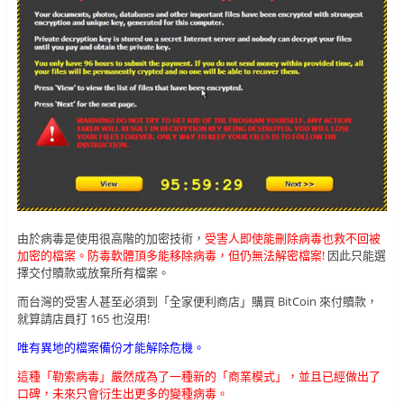
由於病毒是使用很高階的加密技術，
受害人即使能刪除病毒也救不回被
加密的檔案。防毒軟體頂多能移除病毒，但仍無法解密檔案!
因此只能選
擇交付贖款或放棄所有檔案。
而台灣的受害人甚至必須到「全家便利商店」購買 BitCoin 來付贖款，
就算請店員打 165 也沒用!
唯有異地的檔案備份才能解除危機。
這種「勒索病毒」嚴然成為了一種新的「商業模式」，並且已經做出了
口碑，未來只會衍生出更多的變種病毒。