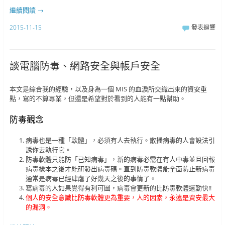
繼續閱讀
→
2015-11-15
發表迴響
談電腦防毒、網路安全與帳戶安全
本文是綜合我的經驗，以及身為一個 MIS 的血淚所交織出來的資安重
點，寫的不算專業，但還是希望對於看到的人能有一點幫助。
防毒觀念
病毒也是一種「軟體」，必須有人去執行。散播病毒的人會設法引
誘你去執行它。
防毒軟體只能防「已知病毒」，新的病毒必需在有人中毒並且回報
病毒樣本之後才能研發出病毒碼。直到防毒軟體能全面防止新病毒
通常是病毒已經肆虐了好幾天之後的事情了。
寫病毒的人如果覺得有利可圖，病毒會更新的比防毒軟體還勤快!!
個人的安全意識比防毒軟體更為重要，人的因素，永遠是資安最大
的漏洞。