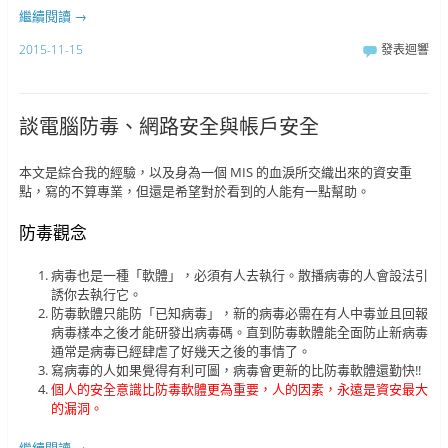
繼續閱讀
→
2015-11-15
發表迴響
談電腦防毒、網路安全與帳戶安全
本文是綜合我的經驗，以及身為一個 MIS 的血淚所交織出來的資安重
點，寫的不算專業，但還是希望對於看到的人能有一點幫助。
防毒觀念
病毒也是一種「軟體」，必須有人去執行。散播病毒的人會設法引
誘你去執行它。
防毒軟體只能防「已知病毒」，新的病毒必需在有人中毒並且回報
病毒樣本之後才能研發出病毒碼。直到防毒軟體能全面防止新病毒
通常是病毒已經肆虐了好幾天之後的事情了。
寫病毒的人如果覺得有利可圖，病毒會更新的比防毒軟體還勤快!!
個人的安全意識比防毒軟體更為重要，人的因素，永遠是資安最大
的漏洞。
繼續閱讀
→