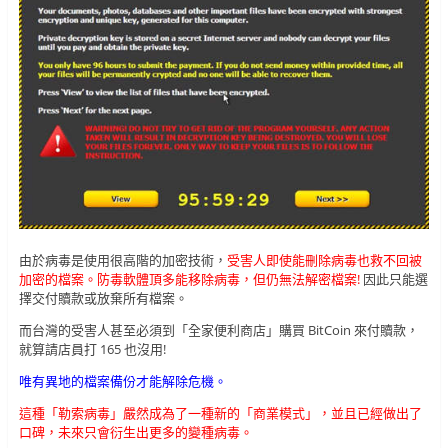
由於病毒是使用很高階的加密技術，
受害人即使能刪除病毒也救不回被
加密的檔案。防毒軟體頂多能移除病毒，但仍無法解密檔案!
因此只能選
擇交付贖款或放棄所有檔案。
而台灣的受害人甚至必須到「全家便利商店」購買 BitCoin 來付贖款，
就算請店員打 165 也沒用!
唯有異地的檔案備份才能解除危機。
這種「勒索病毒」嚴然成為了一種新的「商業模式」，並且已經做出了
口碑，未來只會衍生出更多的變種病毒。