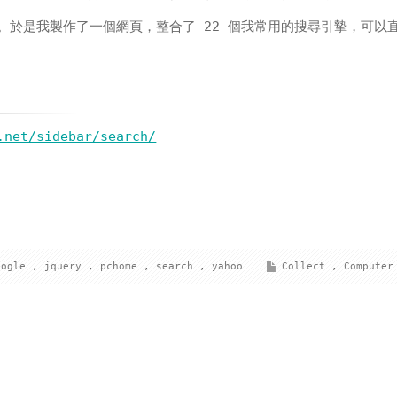
。於是我製作了一個網頁，整合了 22 個我常用的搜尋引摯，可以
.net/sidebar/search/
oogle
,
jquery
,
pchome
,
search
,
yahoo
Collect
,
Computer