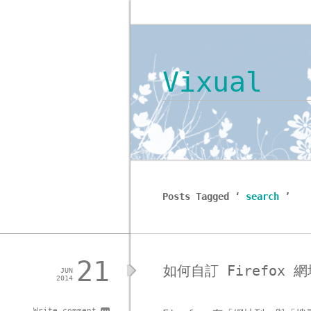
Vixual
Posts Tagged ‘
search
’
21
如何自訂 Firefox
JUN
2014
Write comment