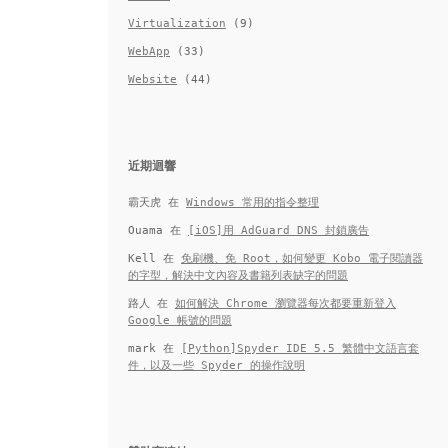
Virtualization
(9)
WebApp
(33)
Website
(44)
近期迴響
霸天虎
在
Windows 常用的指令整理
Ouama
在
[iOS]用 AdGuard DNS 封鎖廣告
Kell
在
免刷機、免 Root，如何變更 Kobo 電子閱讀器
的字型，解決中文內容及書籍列表缺字的問題
路人
在
如何解決 Chrome 瀏覽器每次都要重新登入
Google 帳號的問題
mark
在
[Python]Spyder IDE 5.5 繁體中文語言套
件，以及一些 Spyder 的操作說明