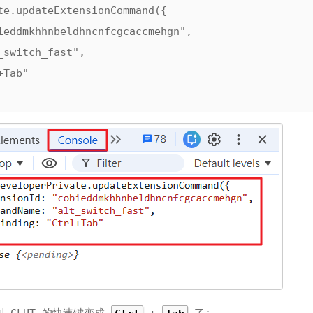
te.updateExtensionCommand({

ieddmkhhnbeldhncnfcgcaccmehgn",

switch_fast",

Tab"
