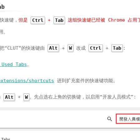
ab
的快速键，
但是
+
这组快速键已经被 Chrome 占用
Ctrl
Tab
用。
把“CLUT”的快速键由
+
改成
+
:
Alt
W
Ctrl
Tab
 Used Tabs
。
extensions/shortcuts
进到扩充套件的快速键功能。
为
+
。先点选右上角的切换键，以启用“开发人员模式”:
Alt
W