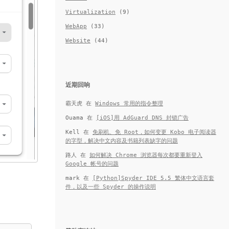
Virtualization
(9)
WebApp
(33)
Website
(44)
近期回响
霸天虎
在
Windows 常用的指令整理
Ouama
在
[iOS]用 AdGuard DNS 封锁广告
Kell
在
免刷机、免 Root，如何变更 Kobo 电子阅读器
的字型，解决中文内容及书籍列表缺字的问题
路人
在
如何解决 Chrome 浏览器每次都要重新登入
Google 帐号的问题
mark
在
[Python]Spyder IDE 5.5 繁体中文语言套
件，以及一些 Spyder 的操作说明