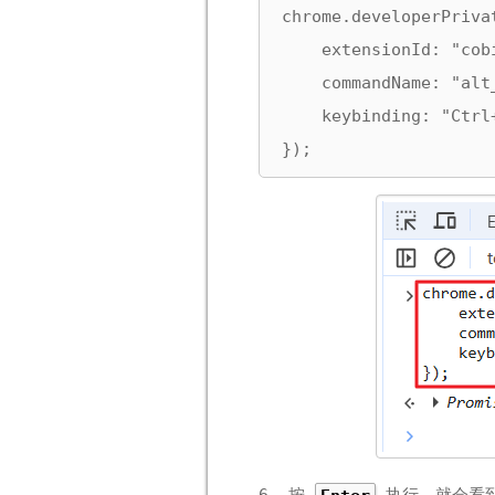
chrome.developerPriva
    extensionId: "cob
    commandName: "alt_
    keybinding: "Ctrl+