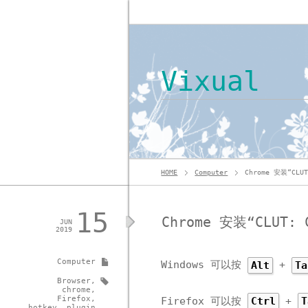
Vixual
HOME
Computer
Chrome 安装“CLU
15
Chrome 安装“CLUT: 
JUN
2019
Computer
Windows 可以按
+
Alt
Ta
Browser
,
chrome
,
Firefox
,
Firefox 可以按
+
Ctrl
T
hotkey
,
plugin