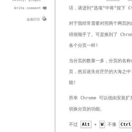
话，请进到“选项”中将“按下 C
Write comment
友善打印
对于我经常需要对照两个网页的内
得很顺手了。可是换到了 Chro
各个分页一样!
当分页的数量一多，分页的名称
页，然后迷失在茫茫的大海之中! 
能!
所幸 Chrome 可以借由安装扩
切换分页的功能。
不过
+
不像
Alt
W
Ctrl