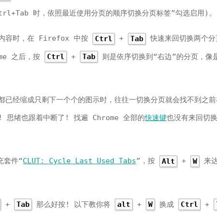
trl+Tab 时，依照最近使用分页的顺序切换分页标签”勾选启用)。
容时，在 Firefox 中按
+
快速来回切换两个分
Ctrl
Tab
me 之后，按
+
则是依序切换到“右边”的分页，像
Ctrl
Tab
都已经缩成只剩下一个个的图示时，往往一切换分页就会找不到之前
思绪也跟着中断了! 找遍 Chrome 全部的
快速键
也没有来回切
充套件“
CLUT: Cycle Last Used Tabs
”，按
+
来达
Alt
W
+
那么好按! 以下教你将
+
换成
+
Tab
alt
W
Ctrl