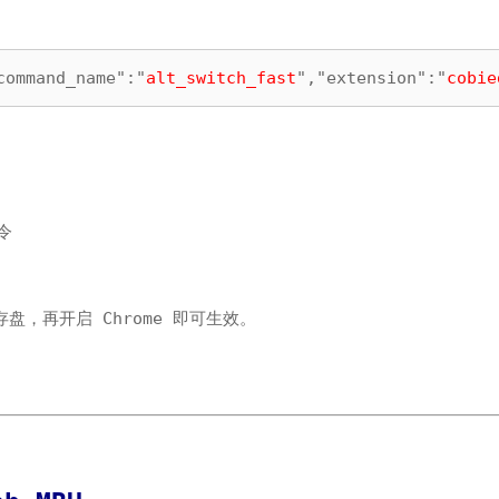
command_name":"
alt_switch_fast
","extension":"
cobie
命令
盘，再开启 Chrome 即可生效。