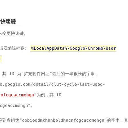
里的快速键
s 来变更快速键。
字编缉器编辑档案:
%LocalAppData%\Google\Chrome\User
s
。其 ID 为“扩充套件网址”最后的一串很长的字串，
e.google.com/detail/clut-cycle-last-used-
cnfcgcaccmehgn
”为例，其 ID
fcgcaccmehgn”。
组为“cobieddmkhhnbeldhncnfcgcaccmehgn”的字串