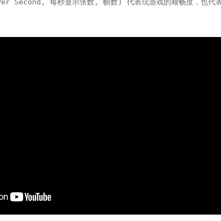
s Per Second, 每秒显示张数, 帧数) 代表玩游戏的顺畅度，也