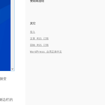
赞助商连结
其它
登入
文章
RSS
订阅
回响
RSS
订阅
WordPress 台湾正体中文
侧变
装侧边栏的