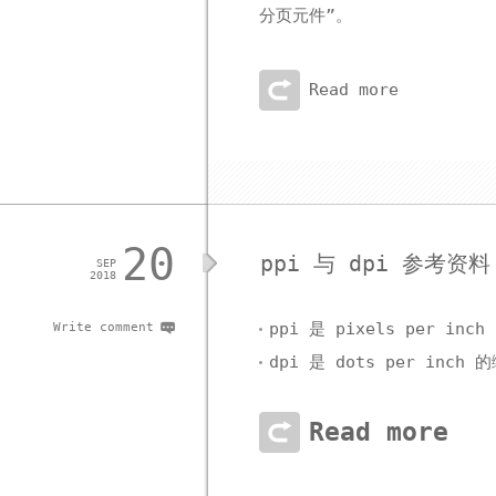
分页元件”。
Read more
20
ppi 与 dpi 参考资料
SEP
2018
ppi 是 pixels per
Write comment
dpi 是 dots per i
Read more