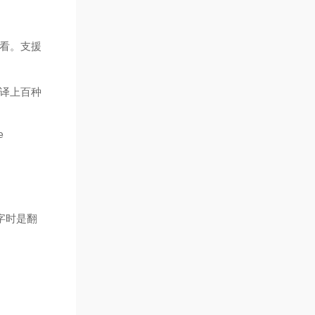
着看。支援
译上百种
e
字时是翻