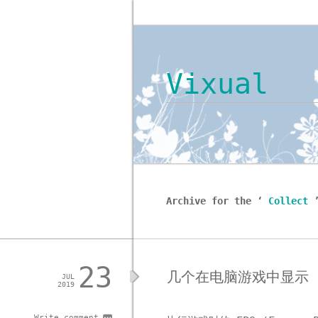
Vixual
Archive for the ‘
Collect
23
几个在电脑游戏中显示 
JUL
2019
Write comment