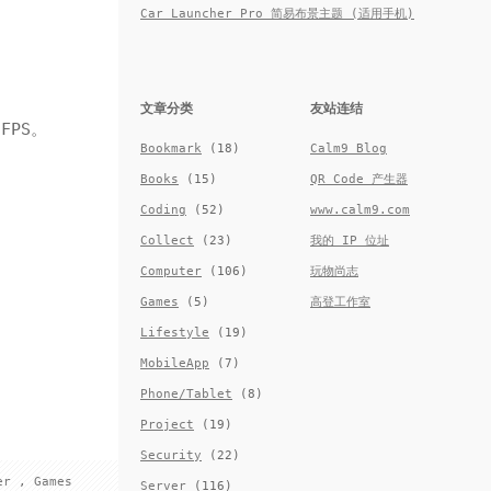
Car Launcher Pro 简易布景主题 (适用手机)
文章分类
友站连结
FPS。
Bookmark
(18)
Calm9 Blog
Books
(15)
QR Code 产生器
Coding
(52)
www.calm9.com
Collect
(23)
我的 IP 位址
Computer
(106)
玩物尚志
Games
(5)
高登工作室
Lifestyle
(19)
MobileApp
(7)
Phone/Tablet
(8)
Project
(19)
Security
(22)
er
,
Games
Server
(116)