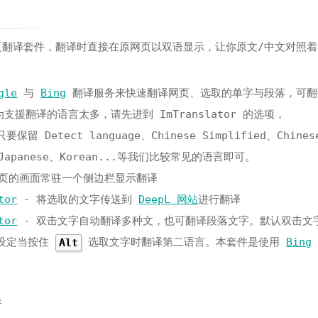
页翻译套件，翻译时直接在原网页以双语显示，让你原文/中文对照
gle
与
Bing
翻译服务来快速翻译网页、选取的单字与段落，可翻
支援翻译的语言太多，请先进到 ImTranslator 的选项，
保留 Detect language、Chinese Simplified、Chines
sh、Japanese、Korean...等我们比较常见的语言即可。
页的画面常驻一个侧边栏显示翻译
tor
- 将选取的文字传送到
DeepL 网站
进行翻译
tor
- 双击文字自动翻译多种文，也可翻译段落文字。默认双击文
可设定当按住
选取文字时翻译第二语言。本套件是使用
Bing
Alt
换