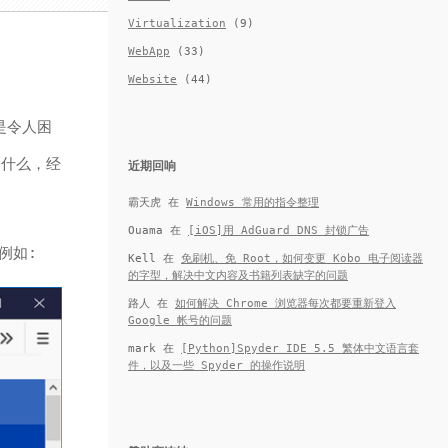
Virtualization
(9)
WebApp
(33)
Website
(44)
是令人困
是什么，经
近期回响
霸天虎
在
Windows 常用的指令整理
Ouama
在
[iOS]用 AdGuard DNS 封锁广告
例如:
Kell
在
免刷机、免 Root，如何变更 Kobo 电子阅读器
的字型，解决中文内容及书籍列表缺字的问题
路人
在
如何解决 Chrome 浏览器每次都要重新登入
Google 帐号的问题
mark
在
[Python]Spyder IDE 5.5 繁体中文语言套
件，以及一些 Spyder 的操作说明