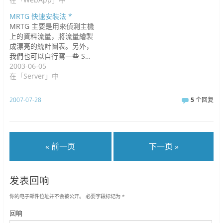
MRTG 快速安裝法 *
MRTG 主要是用來偵測主機
上的資料流量，將流量繪製
成漂亮的統計圖表。另外，
我們也可以自行寫一些 S…
2003-06-05
在「Server」中
2007-07-28
5
个回复
« 前一页
下一页 »
发表回响
你的电子邮件位址并不会被公开。
必要字段标记为
*
回响