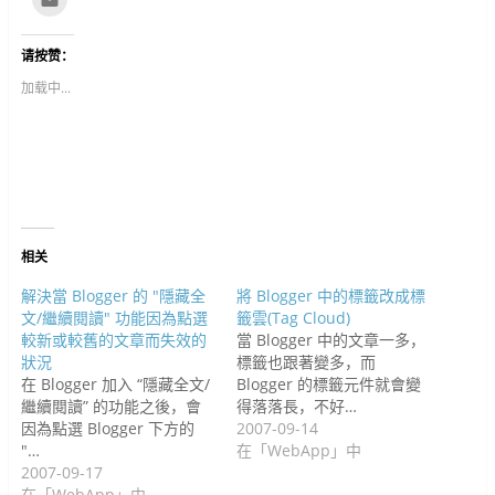
分
w
分
u
o
e
i
i
这
享
i
享
m
c
d
n
n
里
至
t
到
b
k
d
t
k
寄
F
t
G
l
e
i
e
e
给
请按赞：
a
e
o
r
t
t
r
d
朋
c
r
o
(
(
(
e
I
友
e
(
g
在
在
在
s
n
(
加载中...
b
在
l
新
新
新
t
(
在
o
新
e
视
视
视
(
在
新
o
视
+
窗
窗
窗
在
新
视
k
窗
(
中
中
中
新
视
窗
(
中
在
开
开
开
视
窗
中
在
开
新
启
启
启
窗
中
开
新
启
视
)
)
)
中
开
启
视
)
窗
开
启
)
窗
中
启
)
中
开
)
开
启
启
)
)
相关
解決當 Blogger 的 "隱藏全
將 Blogger 中的標籤改成標
文/繼續閱讀" 功能因為點選
籤雲(Tag Cloud)
較新或較舊的文章而失效的
當 Blogger 中的文章一多，
狀況
標籤也跟著變多，而
在 Blogger 加入 “隱藏全文/
Blogger 的標籤元件就會變
繼續閱讀” 的功能之後，會
得落落長，不好…
因為點選 Blogger 下方的
2007-09-14
"…
在「WebApp」中
2007-09-17
在「WebApp」中