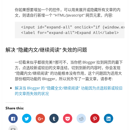
你如果想要增加一个的控件，可以用来展开或隐藏所有文章的内
文，则请自行新增一个 “HTML/Javascript” 网页元素，内容:
<input id="expand-all" onclick="if (window.expa
<label for="expand-all">Expand All</label>
解决 “隐藏内文/继续阅读” 失效的问题
一切看来似乎都很完美?!那可不，当你把 Blogger 拉到网页的最下
方，点选较新或较旧的文章连结，切到到新的内容时，你会发现
“隐藏内文/继续阅读” 的功能根本没有作用，这个问题因为适用大
部份相同功能的 Blogger，所以另外写了一篇文章，请参考:
解决当 Blogger 的 “隐藏全文/继续阅读” 功能因为点选较新或较旧
的文章而失效的状况
Share this:
按
分
按
分
分
分
分
分
一
享
一
享
享
享
享
享
下
到
下
到
到
到
到
到
以
T
以
T
P
R
P
L
点