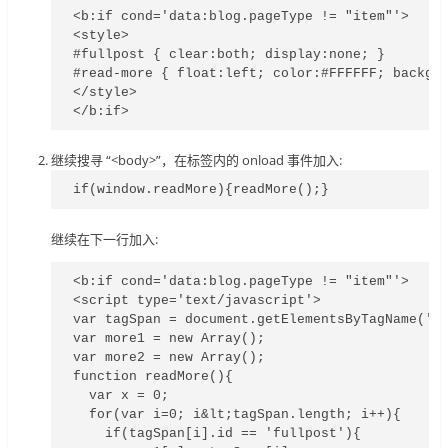
<b:if cond='data:blog.pageType != "item"'>

<style>

#fullpost { clear:both; display:none; }

#read-more { float:left; color:#FFFFFF; backgro
</style>

</b:if>
继续搜寻 “<body>”，在标签内的 onload 事件加入:
if(window.readMore){readMore();}
继续在下一行加入:
<b:if cond='data:blog.pageType != "item"'>

<script type='text/javascript'>

var tagSpan = document.getElementsByTagName('sp
var more1 = new Array();

var more2 = new Array();

function readMore(){

  var x = 0;

  for(var i=0; i&lt;tagSpan.length; i++){

    if(tagSpan[i].id == 'fullpost'){
