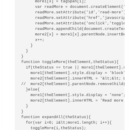
      more1[x] = tagSpan[i];

      var readMore = document.createElement('a'
      readMore.setAttribute('id','read-more');

      readMore.setAttribute('href','javascript:
      readMore.setAttribute('onclick','toggleMo
      readMore.appendChild(document.createTextN
      more2[x] = more1[x].parentNode.insertBefo
      x++;

    }

  }

}

function toggleMore(theElement,theStatus){

  if(theStatus == true || more1[theElement].sty
    more1[theElement].style.display = 'block';

    more2[theElement].innerHTML = '&lt;&lt; Les
//  more2[theElement].parentNode.removeChild(mo
  }else{

    more1[theElement].style.display = 'none';

    more2[theElement].innerHTML = 'Read more &g
  }

}

function expandAll(theStatus){

  for(var i=0; i&lt;more1.length; i++){

    toggleMore(i,theStatus);
