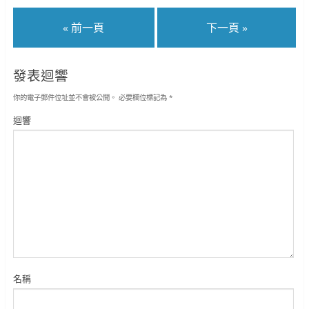
« 前一頁
下一頁 »
發表迴響
你的電子郵件位址並不會被公開。
必要欄位標記為
*
迴響
名稱