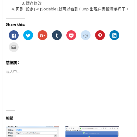
儲存修改
再到 [設定] -> [Sociable] 就可以看到 Funp 出現在書籤清單裡了。
Share this:
按
分
按
分
分
分
分
分
一
享
一
享
享
享
享
享
下
到
下
到
到
到
到
到
以
T
以
T
P
R
P
L
點
分
w
分
u
o
e
i
i
這
享
i
享
m
c
d
n
n
裡
至
t
到
b
k
d
t
k
寄
F
t
G
l
e
i
e
e
給
請按讚：
a
e
o
r
t
t
r
d
朋
c
r
o
(
(
(
e
I
友
e
(
g
在
在
在
s
n
(
載入中...
b
在
l
新
新
新
t
(
在
o
新
e
視
視
視
(
在
新
o
視
+
窗
窗
窗
在
新
視
k
窗
(
中
中
中
新
視
窗
(
中
在
開
開
開
視
窗
中
在
開
新
啟
啟
啟
窗
中
開
新
啟
視
)
)
)
中
開
啟
視
)
窗
開
啟
)
窗
中
啟
)
中
開
)
開
啟
啟
)
)
相關