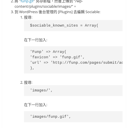
將 "
funp.gif
" 另存新檔，然後上傳到 “/wp-
content/plugins/sociable/images/”。
到 WordPress 後台管理的 [Plugins] 去編輯 Sociable:
搜尋:
$sociable_known_sites = Array(
在下一行加入:
'Funp' => Array(

'favicon' => 'funp.gif',

'url' => 'http://funp.com/pages/submit/add.
),
搜尋:
'images/',
在下一行加入:
'images/funp.gif',