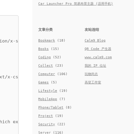
Car Launcher Pro 简易布景主题 (适用手机)
文章分类
友站连结
ion/x-shellscript',

Bookmark
(18)
Calm9 Blog
Books
(15)
QR Code 产生器
Coding
(52)
www.calm9.com
Collect
(23)
我的 IP 位址
Computer
(106)
玩物尚志
t/x-csh',

Games
(5)
高登工作室
Lifestyle
(19)
MobileApp
(7)
Phone/Tablet
(8)
Project
(19)
hich exploits the

Security
(22)
Server
(116)