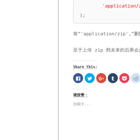
        '
application/
);
将“'application/zip',
至于上传 zip 档未来的后果
Share this:
按
分
按
分
分
一
享
一
享
享
下
到
下
到
到
以
Twitter(在
以
Tumblr(在
Pocke
分
新
分
新
新
请按赞：
享
视
享
视
视
至
窗
到
窗
窗
Facebook(在
中
Google+
中
中
加载中...
新
开
(在
开
开
视
启)
新
启)
启)
窗
视
中
窗
开
中
启)
开
启)