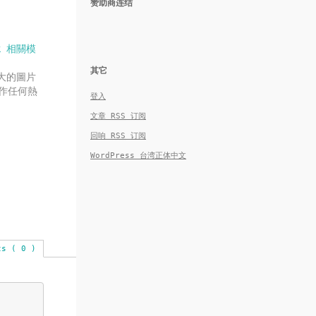
赞助商连结
ck 相關模
其它
強大的圖片
作任何熱
登入
文章
RSS
订阅
回响
RSS
订阅
WordPress 台湾正体中文
ts ( 0 )