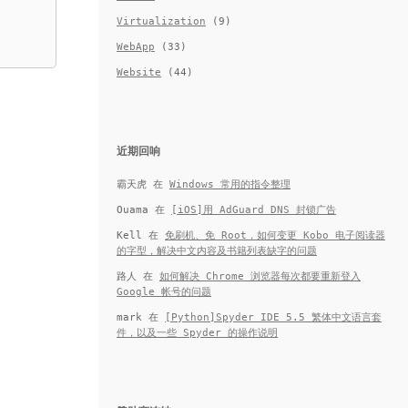
Virtualization
(9)
WebApp
(33)
Website
(44)
近期回响
霸天虎
在
Windows 常用的指令整理
Ouama
在
[iOS]用 AdGuard DNS 封锁广告
Kell
在
免刷机、免 Root，如何变更 Kobo 电子阅读器
的字型，解决中文内容及书籍列表缺字的问题
路人
在
如何解决 Chrome 浏览器每次都要重新登入
Google 帐号的问题
mark
在
[Python]Spyder IDE 5.5 繁体中文语言套
件，以及一些 Spyder 的操作说明