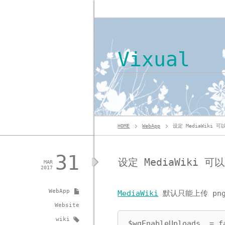
Vixual
HOME
WebApp
设定 MediaWiki 可
31
设定 MediaWiki 可
MAR
2017
WebApp
MediaWiki
默认只能上传 png、
Website
wiki
$wgEnableUploads  = fa