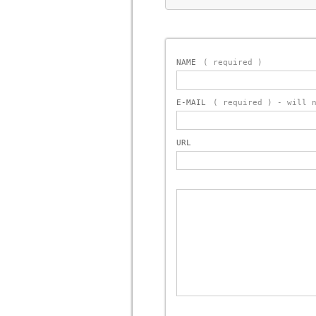
NAME
( required )
E-MAIL
( required ) - will 
URL