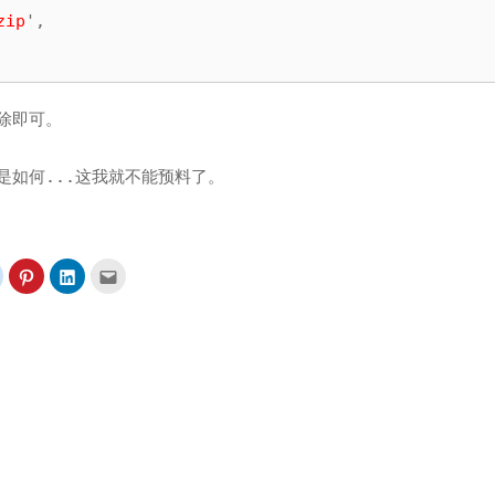
zip
',

”删除即可。
会是如何...这我就不能预料了。
分
分
分
点
享
享
享
这
到
到
到
里
t(在
Reddit(在
Pinterest(在
LinkedIn(在
寄
新
新
新
给
视
视
视
朋
窗
窗
窗
友
中
中
中
(在
开
开
开
新
启)
启)
启)
视
窗
中
开
启)