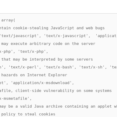
array(

ntain cookie-stealing JavaScript and web bugs

'text/javascript', 'text/x-javascript',  'applicat
 may execute arbitrary code on the server

x-php', 'text/x-php',

 that may be interpreted by some servers

n', 'text/x-perl', 'text/x-bash', 'text/x-sh', 'tex
 hazards on Internet Explorer

et', 'application/x-msdownload',

afile, client-side vulnerability on some systems

-msmetafile',

may be a valid Java archive containing an applet w
 policy to steal cookies
