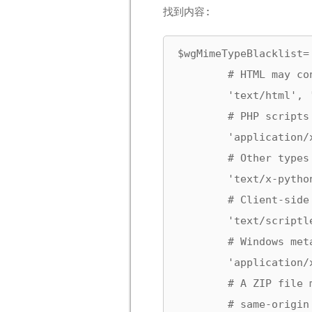
找到内容:
$wgMimeTypeBlacklist= 
        # HTML may co
        'text/html', 
        # PHP scripts
        'application/
        # Other types
        'text/x-pytho
        # Client-side
        'text/scriptl
        # Windows met
        'application/x
        # A ZIP file 
        # same-origin