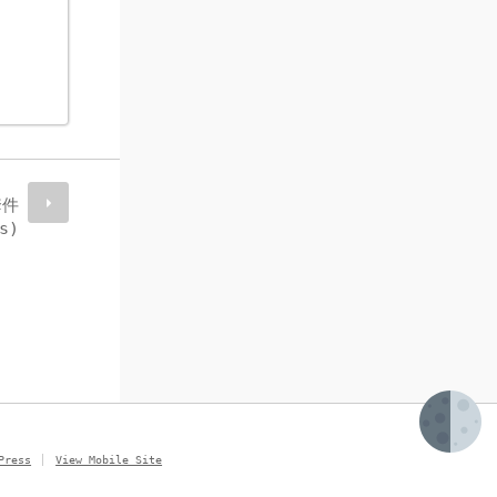
套件
s)
Press
View Mobile Site