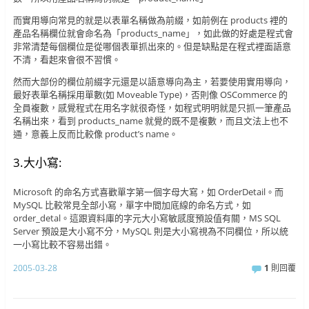
而實用導向常見的就是以表單名稱做為前綴，如前例在 products 裡的
產品名稱欄位就會命名為「products_name」，如此做的好處是程式會
非常清楚每個欄位是從哪個表單抓出來的。但是缺點是在程式裡面語意
不清，看起來會很不習慣。
然而大部份的欄位前綴字元還是以語意導向為主，若要使用實用導向，
最好表單名稱採用單數(如 Moveable Type)，否則像 OSCommerce 的
全員複數，感覺程式在用名字就很奇怪，如程式明明就是只抓一筆產品
名稱出來，看到 products_name 就覺的既不是複數，而且文法上也不
通，意義上反而比較像 product’s name。
3.大小寫:
Microsoft 的命名方式喜歡單字第一個字母大寫，如 OrderDetail。而
MySQL 比較常見全部小寫，單字中間加底線的命名方式，如
order_detal。這跟資料庫的字元大小寫敏感度預設值有關，MS SQL
Server 預設是大小寫不分，MySQL 則是大小寫視為不同欄位，所以統
一小寫比較不容易出錯。
2005-03-28
1
則回覆