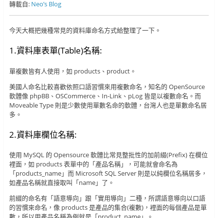
轉載自:
Neo’s Blog
今天大概把幾種常見的資料庫命名方式給整理了一下。
1.資料庫表單(Table)名稱:
單複數皆有人使用，如 products、product。
美國人命名比較喜歡依照口語習慣來用複數命名，知名的 OpenSource
軟體像 phpBB、OSCommerce、In-Link、pLog 皆是以複數命名。而
Moveable Type 則是少數使用單數名命的軟體，台灣人也是單數命名居
多。
2.資料庫欄位名稱:
使用 MySQL 的 Opensource 軟體比常見整批性的加前綴(Prefix) 在欄位
裡面，如 products 表單中的「產品名稱」，可能就會命名為
「products_name」而 Microsoft SQL Server 則是以純欄位名稱居多，
如產品名稱就直接取叫「name」了。
前綴的命名有「語意導向」跟「實用導向」二種，所謂語意導向以口語
的習慣來命名，像 products 是產品的集合(複數)，裡面的每個產品是單
數，所以用產品名稱為例就是「product_name」。