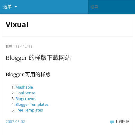
选单
Vixual
标签：
TEMPLATE
Blogger 的样版下载网站
Blogger 可用的样版
Mashable
Final Sense
Blogcrowds
Blogger Templates
Free Templates
2007-08-02
1
则回复