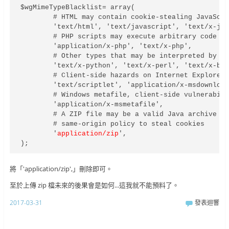
$wgMimeTypeBlacklist= array(

        # HTML may contain cookie-stealing JavaScri
        'text/html', 'text/javascript', 'text/x-jav
        # PHP scripts may execute arbitrary code on
        'application/x-php', 'text/x-php',

        # Other types that may be interpreted by so
        'text/x-python', 'text/x-perl', 'text/x-bas
        # Client-side hazards on Internet Explorer

        'text/scriptlet', 'application/x-msdownload
        # Windows metafile, client-side vulnerabili
        'application/x-msmetafile',

        # A ZIP file may be a valid Java archive co
        # same-origin policy to steal cookies

        '
application/zip
',

);
將「'application/zip',」刪除即可。
至於上傳 zip 檔未來的後果會是如何...這我就不能預料了。
2017-03-31
發表迴響