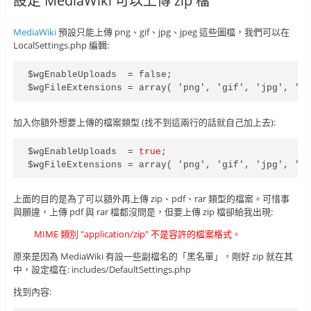
設定 MediaWiki 可以上傳 zip 檔
MediaWiki
預設只能上傳 png、gif、jpg、jpeg 這些圖檔，我們可以在
LocalSettings.php 編輯:
$wgEnableUploads  = false;

$wgFileExtensions = array( 'png', 'gif', 'jpg', 'j
加入你額外想要上傳的檔案類型 (找不到這兩行的話就自己加上去):
$wgEnableUploads  = 
true
;

$wgFileExtensions = array( 'png', 'gif', 'jpg', 'j
上面的目的是為了可以額外再上傳 zip、pdf、rar 類型的檔案。可惜事
與願違，上傳 pdf 與 rar 檔都沒問是，但要上傳 zip 檔卻給我出現:
MIME 類別 "application/zip" 不是容許的檔案格式。
原來是因為 MediaWiki 有設一些副檔名的「黑名單」，剛好 zip 就在其
中，設定檔在: includes/DefaultSettings.php
找到內容: