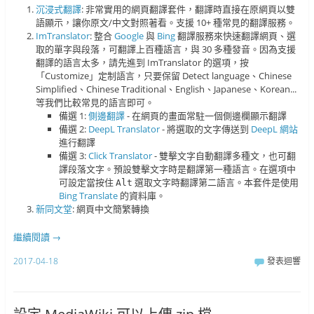
沉浸式翻譯
: 非常實用的網頁翻譯套件，翻譯時直接在原網頁以雙
語顯示，讓你原文/中文對照著看。支援 10+ 種常見的翻譯服務。
ImTranslator
: 整合
Google
與
Bing
翻譯服務來快速翻譯網頁、選
取的單字與段落，可翻譯上百種語言，與 30 多種發音。因為支援
翻譯的語言太多，請先進到 ImTranslator 的選項，按
「Customize」定制語言，只要保留 Detect language、Chinese
Simplified、Chinese Traditional、English、Japanese、Korean...
等我們比較常見的語言即可。
備選 1:
側邊翻譯
- 在網頁的畫面常駐一個側邊欄顯示翻譯
備選 2:
DeepL Translator
- 將選取的文字傳送到
DeepL 網站
進行翻譯
備選 3:
Click Translator
- 雙擊文字自動翻譯多種文，也可翻
譯段落文字。預設雙擊文字時是翻譯第一種語言。在選項中
可設定當按住
選取文字時翻譯第二語言。本套件是使用
Alt
Bing Translate
的資料庫。
新同文堂
: 網頁中文簡繁轉換
繼續閱讀
→
2017-04-18
發表迴響