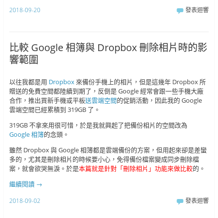
2018-09-20
發表迴響
比較 Google 相簿與 Dropbox 刪除相片時的影
響範圍
以往我都是用
Dropbox
來備份手機上的相片，但是這幾年 Dropbox 所
贈送的免費空間都陸續到期了，反倒是 Google 經常會跟一些手機大廠
合作，推出買新手機或平板
送雲端空間
的促銷活動，因此我的 Google
雲端空間已經累積到 319GB 了。
319GB 不拿來用很可惜，於是我就興起了把備份相片的空間改為
Google 相簿
的念頭。
雖然 Dropbox 與 Google 相簿都是雲端備份的方案，但用起來卻是差蠻
多的，尤其是刪除相片的時候要小心，免得備份檔案變成同步刪除檔
案，就會欲哭無淚。於是
本篇就是針對「刪除相片」功能來做比較
的。
繼續閱讀
→
2018-09-02
發表迴響