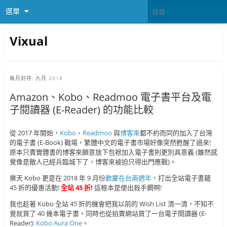
選單
Vixual
每月封存:
九月 2018
Amazon、Kobo、Readmoo 電子書平台及電
子閱讀器 (E-Reader) 的功能比較
從 2017 年開始，
Kobo
、
Readmoo
與
博客來
都不約而同的加入了台灣
的電子書 (E-Book) 戰場，繁體中文的電子書市場好像突然甦醒了過來!
原本只賣實體書的博客來願意放下包袱加入電子書則更別具意義 (雖然感
覺像是敵人已經兵臨城下了，博客來被迫只得出門應戰)。
樂天 Kobo 更是在 2018 年 9 月份
歡慶在台兩週年
，打出全站電子書籍
45 折的優惠活動!
全站 45 折!
這根本是使出殺手鐧啊!
我也趁著 Kobo 全站 45 折的機會把我以前的 Wish List 清一清，不知不
覺就買了 40 幾本電子書。同時也從拍賣網站買了一台電子閱讀器 (E-
Reader):
Kobo Aura One
。