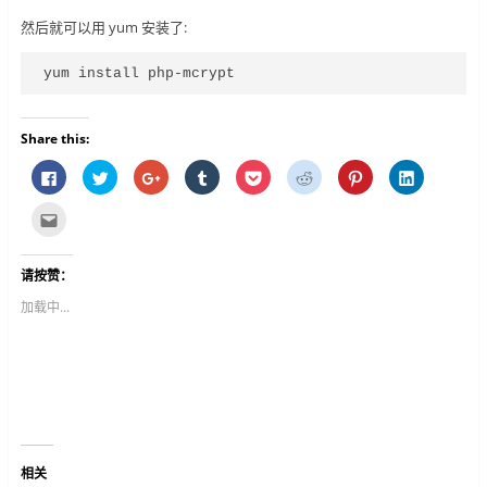
然后就可以用 yum 安装了:
yum install php-mcrypt
Share this:
按
分
按
分
分
分
分
分
一
享
一
享
享
享
享
享
下
到
下
到
到
到
到
到
以
T
以
T
P
R
P
L
点
分
w
分
u
o
e
i
i
这
享
i
享
m
c
d
n
n
里
至
t
到
b
k
d
t
k
寄
F
t
G
l
e
i
e
e
给
请按赞：
a
e
o
r
t
t
r
d
朋
c
r
o
(
(
(
e
I
友
e
(
g
在
在
在
s
n
(
加载中...
b
在
l
新
新
新
t
(
在
o
新
e
视
视
视
(
在
新
o
视
+
窗
窗
窗
在
新
视
k
窗
(
中
中
中
新
视
窗
(
中
在
开
开
开
视
窗
中
在
开
新
启
启
启
窗
中
开
新
启
视
)
)
)
中
开
启
视
)
窗
开
启
)
窗
中
启
)
中
开
)
开
启
启
)
)
相关